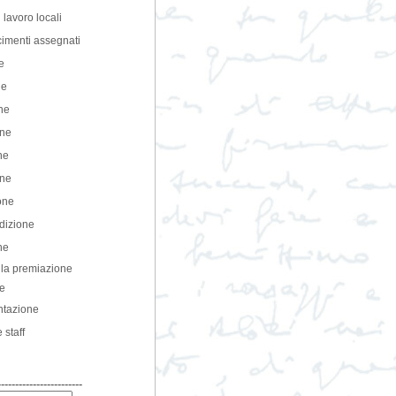
 lavoro locali
imenti assegnati
e
ne
one
one
ne
one
one
Edizione
ne
lla premiazione
te
tazione
 staff
------------------------