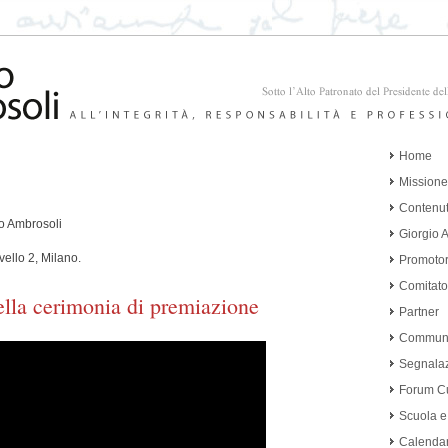
Home
Missione 
Contenuti
io Ambrosoli
Giorgio 
vello 2, Milano.
Promotor
Comitato
ella cerimonia di premiazione
Partner
Communi
Segnalaz
Forum Cu
Scuola e
Calendar