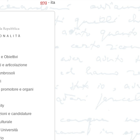
eng
- ita
e Obiettivi
 e articolazione
Ambrosoli
i
 promotore e organi
ty
ioni e candidature
lturale
 Università
io