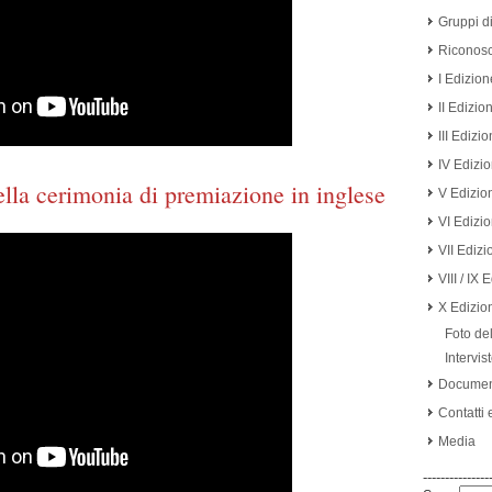
Gruppi di
Riconosc
I Edizion
II Edizio
III Edizi
IV Edizi
ella cerimonia di premiazione in inglese
V Edizio
VI Edizi
VII Edizi
VIII / IX 
X Edizio
Foto de
Intervis
Documen
Contatti e
Media
---------------